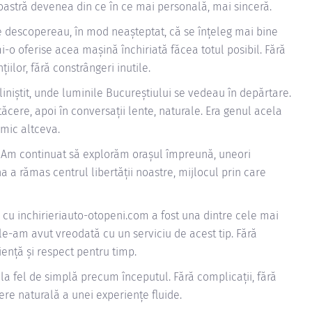
astră devenea din ce în ce mai personală, mai sinceră.
e descopereau, în mod neașteptat, că se înțeleg mai bine
mi-o oferise acea mașină închiriată făcea totul posibil. Fără
țiilor, fără constrângeri inutile.
liniștit, unde luminile Bucureștiului se vedeau în depărtare.
ăcere, apoi în conversații lente, naturale. Era genul acela
imic altceva.
t. Am continuat să explorăm orașul împreună, uneori
a a rămas centrul libertății noastre, mijlocul prin care
 cu inchirieriauto-otopeni.com a fost una dintre cele mai
 le-am avut vreodată cu un serviciu de acest tip. Fără
iență și respect pentru timp.
t la fel de simplă precum începutul. Fără complicații, fără
dere naturală a unei experiențe fluide.