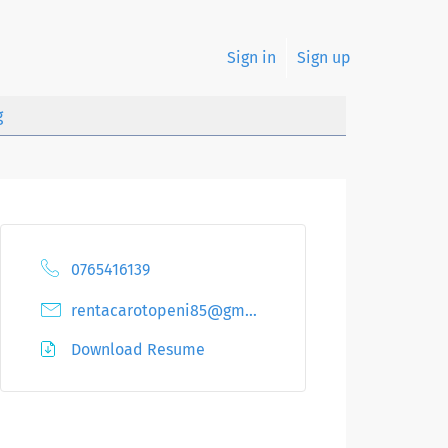
Sign in
Sign up
g
0765416139
rentacarotopeni85@gmail.com
Download Resume