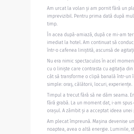
Am urcat la volan și am pornit fără un pla
imprevizibil. Pentru prima dată după mul
timp.
În acea după-amiază, după ce mi-am term
imediat la hotel. Am continuat să conduc,
într-o cafenea liniștită, ascunsă de agita
Nu era nimic spectaculos în acel moment 
cu o liniște care contrasta cu agitația din
cât să transforme o clipă banală într-un î
simple: oraș, călătorii, locuri, experiențe.
Timpul a trecut fără să ne dăm seama. Era 
fără grabă. La un moment dat, i-am spus 
orașul. A zâmbit și a acceptat ideea unei 
Am plecat împreună. Mașina devenise un sp
noaptea, avea o altă energie. Luminile, str