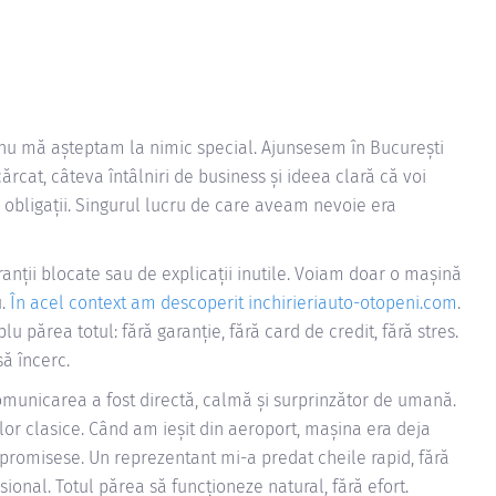
re nu mă așteptam la nimic special. Ajunsesem în București
rcat, câteva întâlniri de business și ideea clară că voi
 obligații. Singurul lucru de care aveam nevoie era
nții blocate sau de explicații inutile. Voiam doar o mașină
u.
În acel context am descoperit inchirieriauto-otopeni.com
.
u părea totul: fără garanție, fără card de credit, fără stres.
ă încerc.
municarea a fost directă, calmă și surprinzător de umană.
elor clasice. Când am ieșit din aeroport, mașina era deja
 promisese. Un reprezentant mi-a predat cheile rapid, fără
sional. Totul părea să funcționeze natural, fără efort.