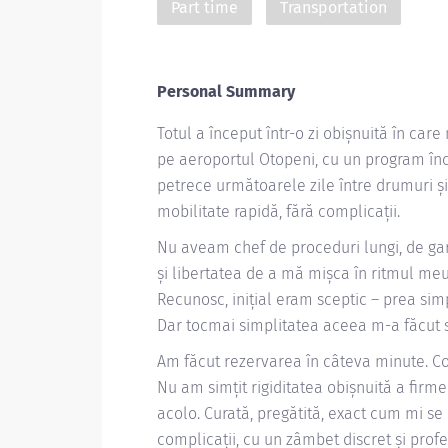
Part time
Transportation
Personal Summary
Totul a început într-o zi obișnuită în ca
pe aeroportul Otopeni, cu un program încă
petrece următoarele zile între drumuri și
mobilitate rapidă, fără complicații.
Nu aveam chef de proceduri lungi, de gara
și libertatea de a mă mișca în ritmul me
Recunosc, inițial eram sceptic – prea simpl
Dar tocmai simplitatea aceea m-a făcut s
Am făcut rezervarea în câteva minute. Co
Nu am simțit rigiditatea obișnuită a firm
acolo. Curată, pregătită, exact cum mi se
complicații, cu un zâmbet discret și profe