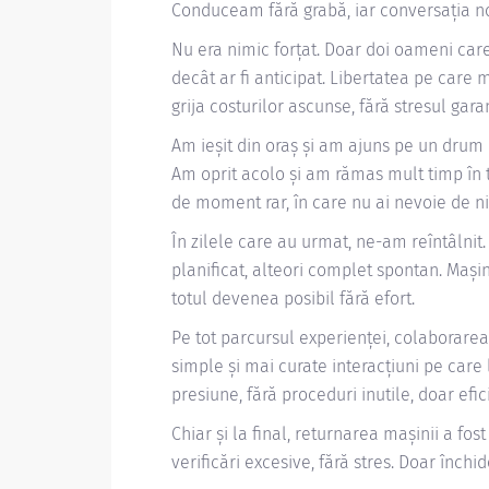
Conduceam fără grabă, iar conversația no
Nu era nimic forțat. Doar doi oameni car
decât ar fi anticipat. Libertatea pe care 
grija costurilor ascunse, fără stresul garan
Am ieșit din oraș și am ajuns pe un drum 
Am oprit acolo și am rămas mult timp în t
de moment rar, în care nu ai nevoie de n
În zilele care au urmat, ne-am reîntâlni
planificat, alteori complet spontan. Mașin
totul devenea posibil fără efort.
Pe tot parcursul experienței, colaborarea
simple și mai curate interacțiuni pe care
presiune, fără proceduri inutile, doar efic
Chiar și la final, returnarea mașinii a fos
verificări excesive, fără stres. Doar închi