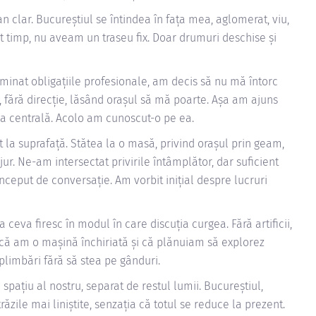
n clar. Bucureștiul se întindea în fața mea, aglomerat, viu,
t timp, nu aveam un traseu fix. Doar drumuri deschise și
inat obligațiile profesionale, am decis să nu mă întorc
 fără direcție, lăsând orașul să mă poarte. Așa am ajuns
ția centrală. Acolo am cunoscut-o pe ea.
la suprafață. Stătea la o masă, privind orașul prin geam,
 jur. Ne-am intersectat privirile întâmplător, dar suficient
nceput de conversație. Am vorbit inițial despre lucruri
ceva firesc în modul în care discuția curgea. Fără artificii,
că am o mașină închiriată și că plănuiam să explorez
plimbări fără să stea pe gânduri.
ațiu al nostru, separat de restul lumii. Bucureștiul,
ăzile mai liniștite, senzația că totul se reduce la prezent.