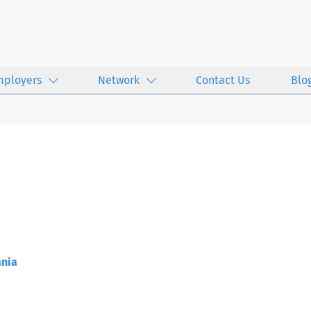
mployers
Network
Contact Us
Blo
nia